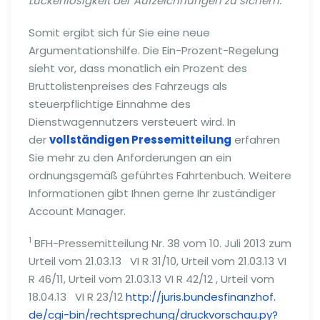
Lückenlosigkeit der Aufzeichnungen zu sichern."
Somit ergibt sich für Sie eine neue
Argumentationshilfe. Die Ein-Prozent-Regelung
sieht vor, dass monatlich ein Prozent des
Bruttolistenpreises des Fahrzeugs als
steuerpflichtige Einnahme des
Dienstwagennutzers versteuert wird. In
der
vollständigen Pressemitteilung
erfahren
Sie mehr zu den Anforderungen an ein
ordnungsgemäß geführtes Fahrtenbuch. Weitere
Informationen gibt Ihnen gerne Ihr zuständiger
Account Manager.
1
BFH-Pressemitteilung Nr. 38 vom 10. Juli 2013 zum
Urteil vom 21.03.13 VI R 31/10, Urteil vom 21.03.13 VI
R 46/11, Urteil vom 21.03.13 VI R 42/12 , Urteil vom
18.04.13 VI R 23/12
http://juris.bundesfinanzhof.
de/cgi-bin/rechtsprechung/
druckvorschau.py?