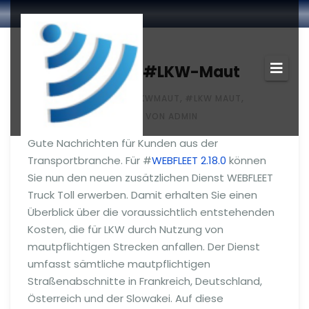
NEWS
Überblick über #LKW-Maut
,
,
NOV. 26, 2013
#KKWMAUT
#LKW MAUT
#TOMTOM WEBFLEET
VON ADMIN
Gute Nachrichten für Kunden aus der
Transportbranche. Für #
WEBFLEET 2.18.0
können
Sie nun den neuen zusätzlichen Dienst WEBFLEET
Truck Toll erwerben. Damit erhalten Sie einen
Überblick über die voraussichtlich entstehenden
Kosten, die für LKW durch Nutzung von
mautpflichtigen Strecken anfallen. Der Dienst
umfasst sämtliche mautpflichtigen
Straßenabschnitte in Frankreich, Deutschland,
Österreich und der Slowakei. Auf diese