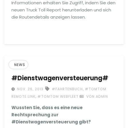
Informationen erhalten Sie Zugriff, indem Sie den
neuen Truck Toll Report herunterladen und sich
die Routendetails anzeigen lassen.
NEWS
#Dienstwagenversteuerung#
,
NOV. 26, 2013
#FAHRTENBUCH
#TOMTOM
,
REMOTE LINK
#TOMTOM WEBFLEET
VON ADMIN
Wussten Sie, dass es eine neue
Rechtsprechung zur
#Dienstwagenversteuerung gibt?