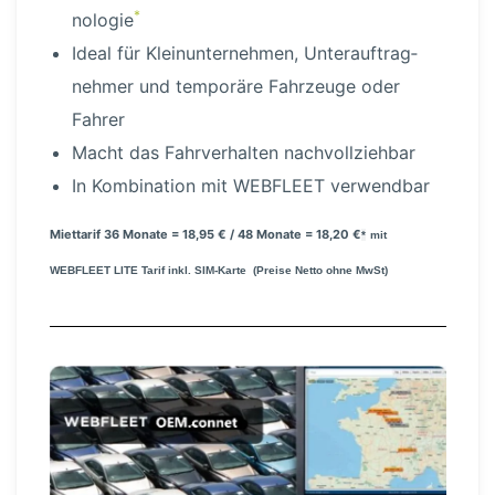
*
no­logie
Ideal für Klein­un­ter­nehmen, Unter­auf­trag­
nehmer und temporäre Fahrzeuge oder
Fahrer
Macht das Fahrver­halten nachvoll­ziehbar
In Kombination mit WEBFLEET verwendbar
Miettarif 36 Monate = 18,95 € / 48 Monate = 18,20 €
*
mit
WEBFLEET LITE Tarif inkl. SIM-Karte (Preise Netto ohne MwSt)