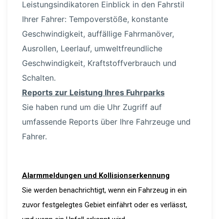
Leistungs­in­di­ka­toren Einblick in den Fahrstil
Ihrer Fahrer: Tempo­ver­stöße, konstante
Geschwin­digkeit, auffällige Fahrmanöver,
Ausrollen, Leerlauf, umwelt­freund­liche
Geschwin­digkeit, Kraft­stoff­ver­brauch und
Schalten.
Reports zur Leistung Ihres Fuhrparks
Sie haben rund um die Uhr Zugriff auf
umfassende Reports über Ihre Fahrzeuge und
Fahrer.
Alarm­mel­dungen und Kolli­si­ons­er­kennung
Sie werden benach­richtigt, wenn ein Fahrzeug in ein
zuvor festge­legtes Gebiet einfährt oder es verlässt,