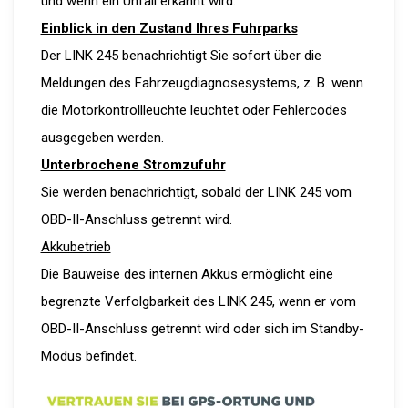
und wenn ein Unfall erkannt wird.
Einblick in den Zustand Ihres Fuhrparks
Der LINK 245 benach­richtigt Sie sofort über die
Meldungen des Fahrzeug­dia­gno­se­systems, z. B. wenn
die Motor­kon­troll­leuchte leuchtet oder Fehlercodes
ausgegeben werden.
Unter­bro­chene Stromzufuhr
Sie werden benach­richtigt, sobald der LINK 245 vom
OBD-I­I-An­schluss getrennt wird.
Akkubetrieb
Die Bauweise des internen Akkus ermöglicht eine
begrenzte Verfolg­barkeit des LINK 245, wenn er vom
OBD-I­I-An­schluss getrennt wird oder sich im Stand­by­-
Modus befindet.