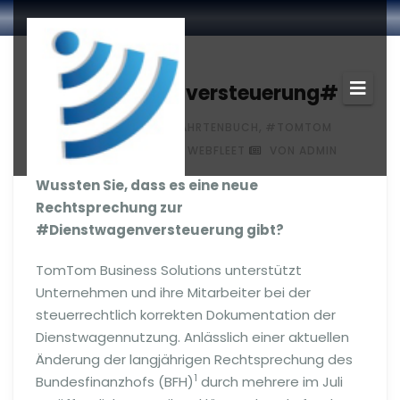
NEWS
#Dienstwagenversteuerung#
,
NOV. 26, 2013
#FAHRTENBUCH
#TOMTOM
,
REMOTE LINK
#TOMTOM WEBFLEET
VON ADMIN
Wussten Sie, dass es eine neue
Rechtsprechung zur
#Dienstwagenversteuerung gibt?
TomTom Business Solutions unterstützt
Unternehmen und ihre Mitarbeiter bei der
steuerrechtlich korrekten Dokumentation der
Dienstwagennutzung. Anlässlich einer aktuellen
Änderung der langjährigen Rechtsprechung des
1
Bundesfinanzhofs (BFH)
durch mehrere im Juli