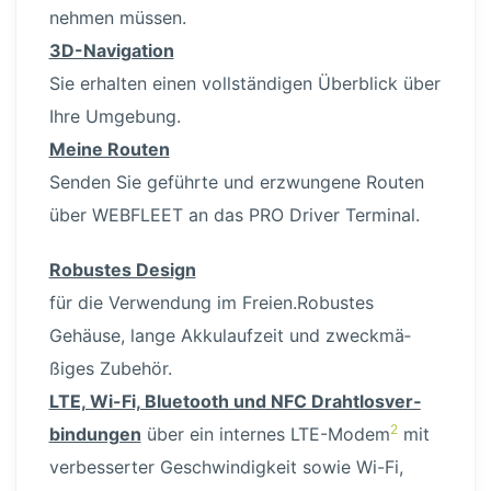
nehmen müssen.
3D-Navi­gation
Sie erhalten einen vollstän­digen Überblick über
Ihre Umgebung.
Meine Routen
Senden Sie geführte und erzwungene Routen
über WEBFLEET an das PRO Driver Terminal.
Robustes Design
für die Verwendung im Freien.Robustes
Gehäuse, lange Akkulaufzeit und zweck­mä­
ßiges Zubehör.
LTE, Wi-Fi, Bluetooth und NFC Draht­los­ver­
2
bin­dungen
über ein internes LTE-Modem
mit
verbes­serter Geschwin­digkeit sowie Wi-Fi,