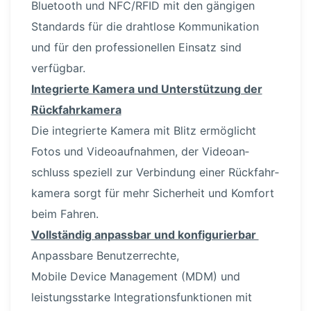
Bluetooth und NFC/RFID mit den gängigen
Standards für die drahtlose Kommu­ni­kation
und für den profes­sio­nellen Einsatz sind
verfügbar.
Integrierte Kamera und Unter­stützung der
Rückfahr­kamera
Die integrierte Kamera mit Blitz ermöglicht
Fotos und Video­auf­nahmen, der Video­an­
schluss speziell zur Verbindung einer Rückfahr­
kamera sorgt für mehr Sicherheit und Komfort
beim Fahren.
Vollständig anpassbar und konfi­gu­rierbar
Anpassbare Benut­zer­rechte,
Mobile Device Management (MDM) und
leistungs­starke Integra­ti­ons­funk­tionen mit