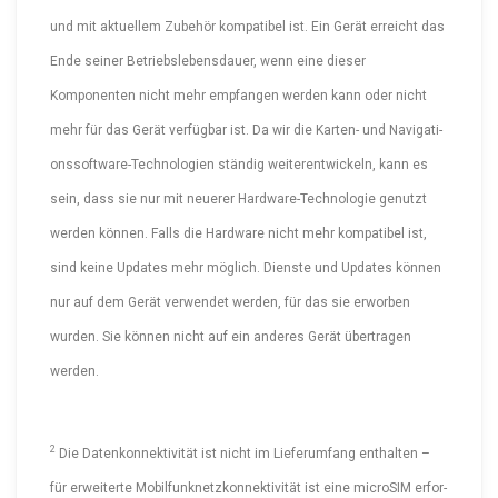
und mit aktuellem Zubehör kompatibel ist. Ein Gerät erreicht das
Ende seiner Betriebs­le­bens­dauer, wenn eine dieser
Komponenten nicht mehr empfangen werden kann oder nicht
mehr für das Gerät verfügbar ist. Da wir die Karten- und Naviga­ti­
ons­soft­ware-Tech­no­logien ständig weiter­ent­wi­ckeln, kann es
sein, dass sie nur mit neuerer Hardware-Tech­no­logie genutzt
werden können. Falls die Hardware nicht mehr kompatibel ist,
sind keine Updates mehr möglich. Dienste und Updates können
nur auf dem Gerät verwendet werden, für das sie erworben
wurden. Sie können nicht auf ein anderes Gerät übertragen
werden.
2
Die Daten­kon­nek­ti­vität ist nicht im Liefer­umfang enthalten –
für erweiterte Mobil­funk­netz­kon­nek­ti­vität ist eine microSIM erfor­