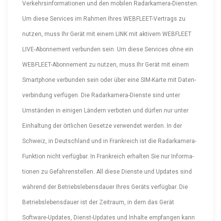
Verkehrs­in­for­ma­tionen und den mobilen Radar­ka­me­ra-Diensten.
Um diese Services im Rahmen Ihres WEBFLEE­T-Ver­trags zu
nutzen, muss Ihr Gerät mit einem LINK mit aktivem WEBFLEET
LIVE-Abon­nement verbunden sein. Um diese Services ohne ein
WEBFLEE­T-Abon­nement zu nutzen, muss Ihr Gerät mit einem
Smartphone verbunden sein oder über eine SIM-Karte mit Daten­
ver­bindung verfügen. Die Radar­ka­me­ra-Dienste sind unter
Umständen in einigen Ländern verboten und dürfen nur unter
Einhaltung der örtlichen Gesetze verwendet werden. In der
Schweiz, in Deutschland und in Frankreich ist die Radar­ka­me­ra-
Funktion nicht verfügbar. In Frankreich erhalten Sie nur Infor­ma­
tionen zu Gefah­ren­stellen. All diese Dienste und Updates sind
während der Betriebs­le­bens­dauer Ihres Geräts verfügbar. Die
Betriebs­le­bens­dauer ist der Zeitraum, in dem das Gerät
Software-Up­dates, Diens­t-Up­dates und Inhalte empfangen kann