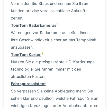
Vermeiden Sie Staus und nennen Sie Ihren
Kunden präzise voraus­sicht­liche Ankunfts­
zeiten.
1
TomTom Radar­ka­meras
Warnungen vor Radar­ka­meras helfen Ihnen,
Ihre Geschwin­digkeit sicher an das Tempolimit
anzupassen.
1
TomTom Karten
Nutzen Sie die preis­ge­krönte HD-Kar­tie­rungs­
tech­no­logie. Sie fahren immer mit den
aktuellsten Karten.
Fahrspu­ras­sistent
So verpassen Sie keine Abbiegung mehr: Sie
sehen klar und deutlich, welche Fahrspur Sie an
wichtigen Kreuzungen oder Autobahn­ab­fahrten