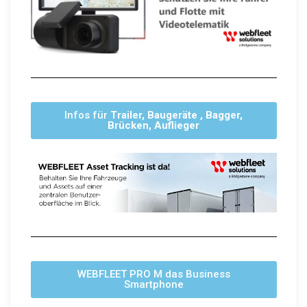
Infos für
Trailer, Baugeräte , Bagger,
Brücken, Auflieger
WEBFLEET PRO M das Business
Smartphone