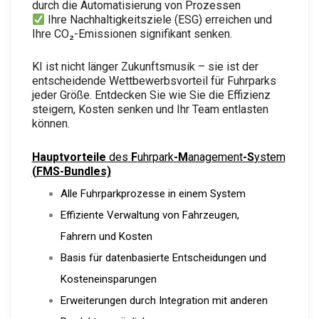
durch die Automatisierung von Prozessen
Ihre Nachhaltigkeitsziele (ESG) erreichen und
Ihre CO₂-Emissionen signifikant senken.
KI ist nicht länger Zukunftsmusik – sie ist der
entscheidende Wettbewerbsvorteil für Fuhrparks
jeder Größe. Entdecken Sie wie Sie die Effizienz
steigern, Kosten senken und Ihr Team entlasten
können.
H
auptvorteile
des
F
uhrpark
-M
anagement
-S
ystem
(
FMS-Bundles)
Alle Fuhrparkprozesse in einem System
Effiziente Verwaltung von Fahrzeugen,
Fahrern
und Kosten
Basis für datenbasierte Entscheidungen und
Kosteneinsparungen
Erweiterungen durch Integration mit anderen