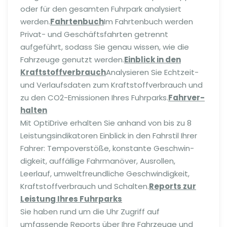
oder für den gesamten Fuhrpark analysiert
werden.
Fahrtenbuch
Im Fahrtenbuch werden
Privat- und Geschäfts­fahrten getrennt
aufgeführt, sodass Sie genau wissen, wie die
Fahrzeuge genutzt werden.
Einblick in den
Kraft­stoff­ver­brauch
Analysieren Sie Echtzeit-
und Verlaufs­daten zum Kraft­stoff­ver­brauch und
zu den CO2-Emissionen Ihres Fuhrparks.
Fahrver­
halten
Mit OptiDrive erhalten Sie anhand von bis zu 8
Leistungs­in­di­ka­toren Einblick in den Fahrstil Ihrer
Fahrer: Tempo­ver­stöße, konstante Geschwin­
digkeit, auffällige Fahrmanöver, Ausrollen,
Leerlauf, umwelt­freund­liche Geschwin­digkeit,
Kraft­stoff­ver­brauch und Schalten.
Reports zur
Leistung Ihres Fuhrparks
Sie haben rund um die Uhr Zugriff auf
umfassende Reports über Ihre Fahrzeuge und