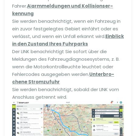
Fahrer.
A
l
arm­mel­dungen und Kolli­si­ons­er­
kennung
Sie werden benach­richtigt, wenn ein Fahrzeug in
ein zuvor festge­legtes Gebiet einfährt oder es
verlässt, und wenn ein Unfall erkannt wird.
Einblick
in den Zustand Ihres Fuhrparks
Der LINK benach­richtigt Sie sofort über die
Meldungen des Fahrzeug­dia­gno­se­systems, z. B.
wenn die Motor­kon­troll­leuchte leuchtet oder
Fehlercodes ausgegeben werden.
Unter­bro­
chene Stromzufuhr
Sie werden benach­richtigt, sobald der LINK vom
An­schluss getrennt wird.