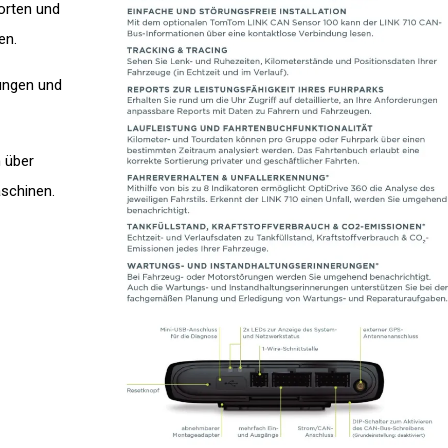
orten und
den.
rungen und
n über
aschinen.