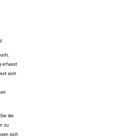
z.
auch,
g erfasst
sst sich
ten
 Sie die
er zu
ssen sich