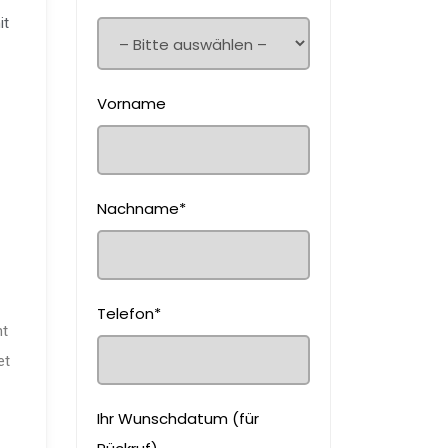
it
Vorname
Nachname*
Telefon*
ht
et
Ihr Wunschdatum (für