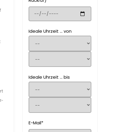
Rückruf)
f
Ideale Uhrzeit ... von
t
Ideale Uhrzeit ... bis
rt
e-
E-Mail*