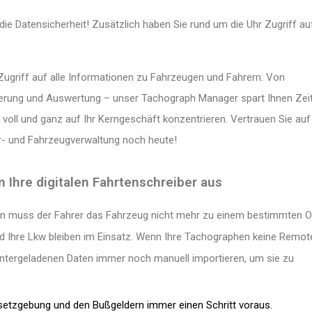
e Datensicherheit! Zusätzlich haben Sie rund um die Uhr Zugriff au
Zugriff auf alle Informationen zu Fahrzeugen und Fahrern. Von
erung und Auswertung – unser Tachograph Manager spart Ihnen Zei
voll und ganz auf Ihr Kerngeschäft konzentrieren. Vertrauen Sie auf
r- und Fahrzeugverwaltung noch heute!
Ihre digitalen Fahrtenschreiber aus
aten muss der Fahrer das Fahrzeug nicht mehr zu einem bestimmten O
nd Ihre Lkw bleiben im Einsatz. Wenn Ihre Tacho­graphen keine Remot
n­ter­ge­la­denen Daten immer noch manuell importieren, um sie zu
setzgebung und den Bußgeldern immer einen Schritt voraus.