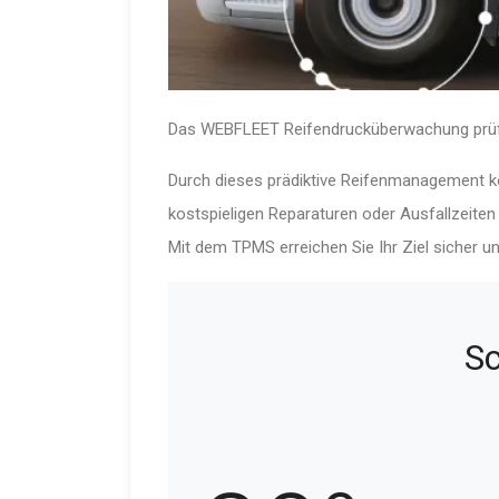
Das WEBFLEET Reifendrucküberwachung prüft Ih
Durch dieses prädiktive Reifen­ma­nagement 
kostspie­ligen Reparaturen oder Ausfall­zeit
Mit dem TPMS erreichen Sie Ihr Ziel sicher un
S