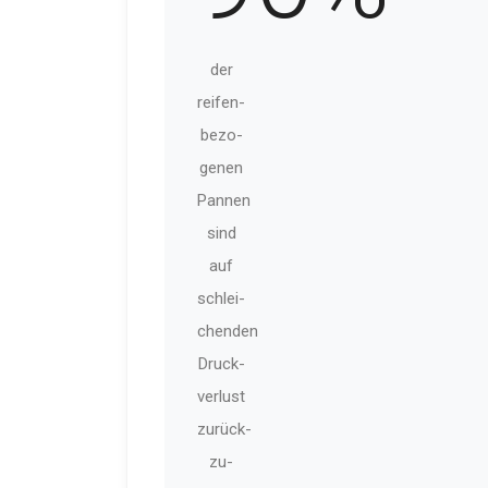
der
reifen­
be­zo­
genen
Pannen
sind
auf
schlei­
chenden
Druck­
verlust
zurück­
zu­