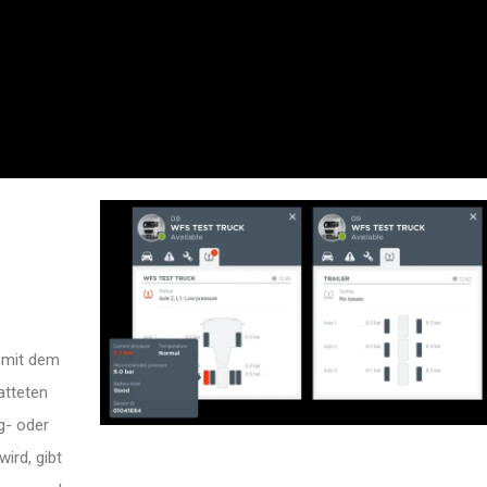
r mit dem
t­teten
g- oder
ird, gibt