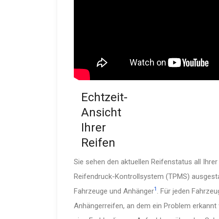
Echtzeit-
An­sicht
Ihrer
Reifen
Sie sehen den aktuellen Reifen­status all Ihre
Reifen­druck-Kon­troll­system (TPMS) ausge­sta
1
Fahrzeuge und Anhänger
. Für jeden Fahrzeu
Anhän­ger­reifen, an dem ein Problem erkannt w