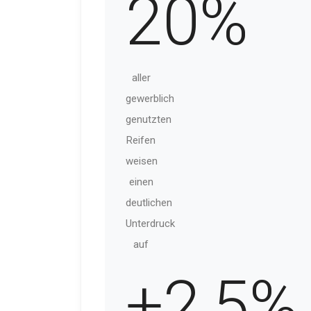
20
%
aller
gewerblich
genutzten
Reifen
weisen
einen
deutlichen
Unterdruck
auf
+
2
,
5
%