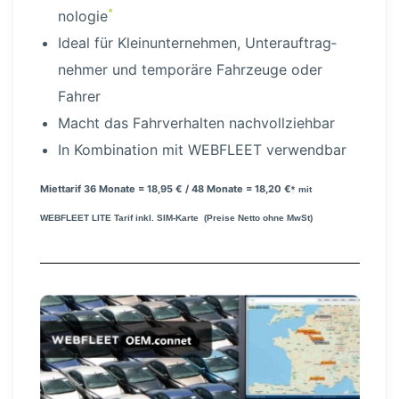
*
no­logie
Ideal für Klein­un­ter­nehmen, Unter­auf­trag­
nehmer und temporäre Fahrzeuge oder
Fahrer
Macht das Fahrver­halten nachvoll­ziehbar
In Kombination mit WEBFLEET verwendbar
Miettarif 36 Monate = 18,95 € / 48 Monate = 18,20 €
*
mit
WEBFLEET LITE Tarif inkl. SIM-Karte (Preise Netto ohne MwSt)