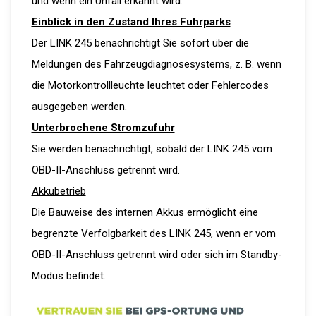
und wenn ein Unfall erkannt wird.
Einblick in den Zustand Ihres Fuhrparks
Der LINK 245 benach­richtigt Sie sofort über die
Meldungen des Fahrzeug­dia­gno­se­systems, z. B. wenn
die Motor­kon­troll­leuchte leuchtet oder Fehlercodes
ausgegeben werden.
Unter­bro­chene Stromzufuhr
Sie werden benach­richtigt, sobald der LINK 245 vom
OBD-I­I-An­schluss getrennt wird.
Akkubetrieb
Die Bauweise des internen Akkus ermöglicht eine
begrenzte Verfolg­barkeit des LINK 245, wenn er vom
OBD-I­I-An­schluss getrennt wird oder sich im Stand­by­-
Modus befindet.