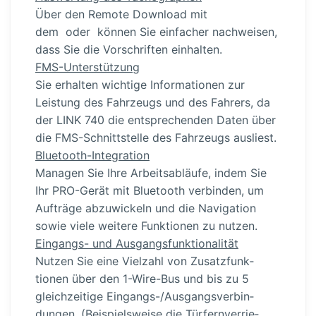
Über den Remote Download mit
dem oder können Sie einfacher nachweisen,
dass Sie die Vorschriften einhalten.
FMS-Un­ter­stützung
Sie erhalten wichtige Infor­ma­tionen zur
Leistung des Fahrzeugs und des Fahrers, da
der LINK 740 die entspre­chenden Daten über
die FMS-Schnitt­stelle des Fahrzeugs ausliest.
Bluetoo­th-In­te­gration
Managen Sie Ihre Arbeits­ab­läufe, indem Sie
Ihr PRO-Gerät mit Bluetooth verbinden, um
Aufträge abzuwickeln und die Navigation
sowie viele weitere Funktionen zu nutzen.
Eingangs- und Ausgangs­funk­tio­na­lität
Nutzen Sie eine Vielzahl von Zusatz­funk­
tionen über den 1-Wire-Bus und bis zu 5
gleich­zeitige Eingangs-/Ausgangs­ver­bin­
dungen. (Beispiels­weise die Türfern­ver­rie­