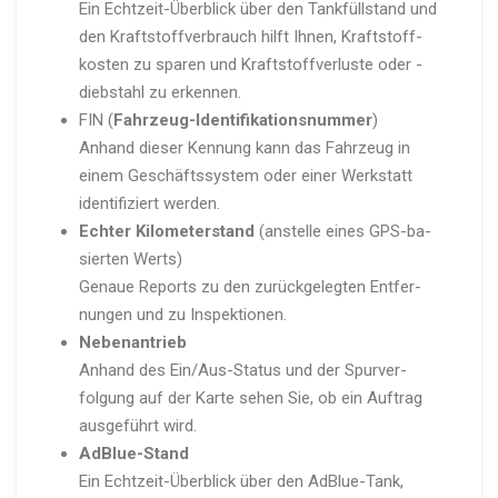
Ein Echtzeit-Über­blick über den Tankfüll­stand und
den Kraft­stoff­ver­brauch hilft Ihnen, Kraft­stoff­
kosten zu sparen und Kraft­stoff­ver­luste oder -
diebstahl zu erkennen.
FIN (
Fahrzeu­g-I­den­ti­fi­ka­ti­ons­nummer
)
Anhand dieser Kennung kann das Fahrzeug in
einem Geschäfts­system oder einer Werkstatt
identi­fi­ziert werden.
Echter Kilome­ter­stand
(anstelle eines GPS-ba­
sierten Werts)
Genaue Reports zu den zurück­ge­legten Entfer­
nungen und zu Inspek­tionen.
Neben­an­trieb
Anhand des Ein/Aus-Status und der Spurver­
folgung auf der Karte sehen Sie, ob ein Auftrag
ausgeführt wird.
AdBlu­e-Stand
Ein Echtzeit-Über­blick über den AdBlue-Tank,