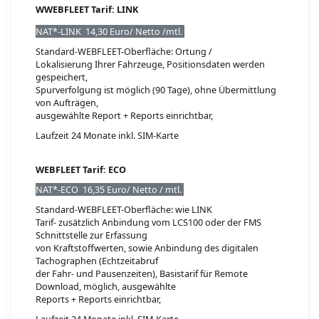
W
WEBFLEET Tarif: LINK
NAT*-LINK 14,30 Euro/ Netto /mtl.
Standard-WEBFLEET-Oberfläche: Ortung /
Lokalisierung Ihrer Fahrzeuge, Positionsdaten werden
gespeichert,
Spurverfolgung ist möglich (90 Tage), ohne Übermittlung
von Aufträgen,
ausgewählte Report + Reports einrichtbar,
Laufzeit 24 Monate
inkl. SIM-Karte
WEBFLEET Tarif: ECO
NAT*-ECO 16,35 Euro/ Netto / mtl.
Standard-WEBFLEET-Oberfläche: wie LINK
Tarif- zusätzlich Anbindung vom LCS100 oder der FMS
Schnittstelle zur Erfassung
von Kraftstoffwerten, sowie Anbindung des digitalen
Tachographen (Echtzeitabruf
der Fahr- und Pausenzeiten), Basistarif für Remote
Download, möglich, ausgewählte
Reports + Reports einrichtbar,