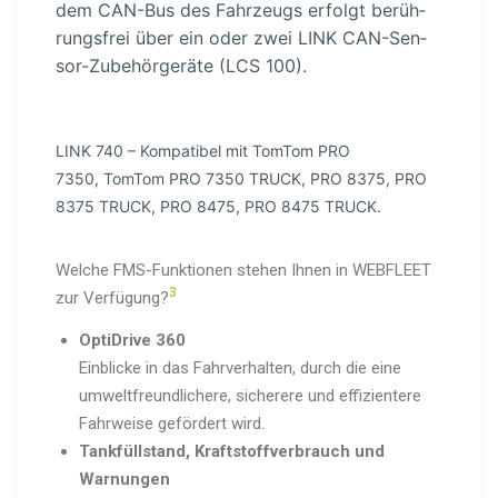
dem CAN-Bus des Fahrzeugs erfolgt berüh­
rungsfrei über ein oder zwei LINK CAN-Sen­
sor-Zu­be­hör­geräte (LCS 100).
LINK 740 – Kompatibel mit TomTom PRO
7350, TomTom PRO 7350 TRUCK, PRO 8375, PRO
8375 TRUCK, PRO 8475, PRO 8475 TRUCK.
Welche FMS-Funk­tionen stehen Ihnen in WEBFLEET
3
zur Verfügung?
OptiDrive 360
Einblicke in das Fahrver­halten, durch die eine
umwelt­freund­li­chere, sicherere und effizi­entere
Fahrweise gefördert wird.
Tankfüll­stand, Kraft­stoff­ver­brauch und
Warnungen