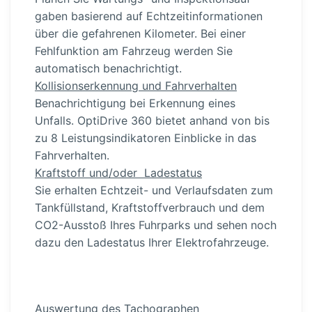
gaben basierend auf Echtzeit­in­for­ma­tionen
über die gefahrenen Kilometer. Bei einer
Fehlfunktion am Fahrzeug werden Sie
automatisch benach­richtigt.
Kolli­si­ons­er­kennung und Fahrver­halten
Benach­rich­tigung bei Erkennung eines
Unfalls. OptiDrive 360 bietet anhand von bis
zu 8 Leistungs­in­di­ka­toren Einblicke in das
Fahrver­halten.
Kraft­stoff­ und/oder Ladestatus
Sie erhalten Echtzeit- und Verlaufs­daten zum
Tankfüll­stand, Kraft­stoff­ver­brauch und dem
CO2-Ausstoß Ihres Fuhrparks und sehen noch
dazu den Ladestatus Ihrer Elektro­fahr­zeuge.
Auswertung des Tacho­graphen