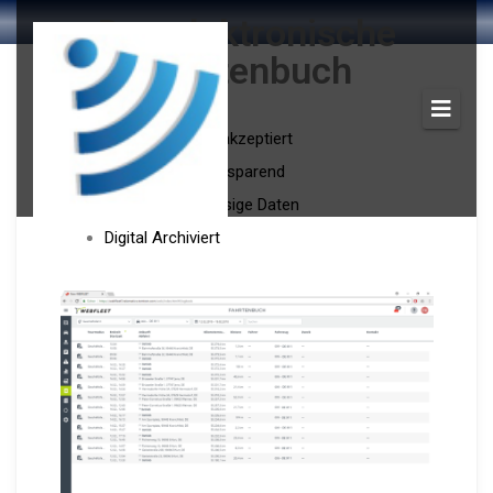
Das elektronische
Fahrtenbuch
vom Finanzamt akzeptiert
Zeit- und Kostensparend
Präzise zuverlässige Daten
Digital Archiviert