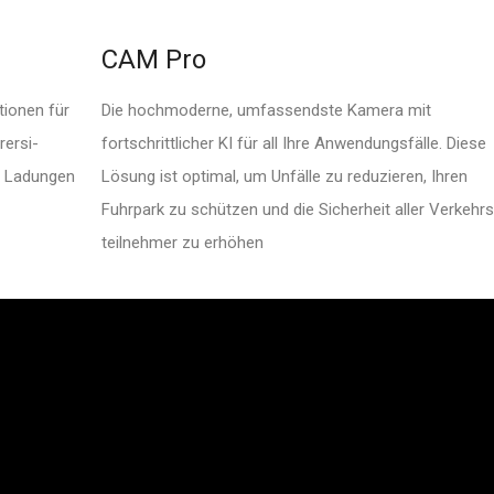
CAM Pro
tionen für
Die hochmoderne, umfas­sendste Kamera mit
er­si­
fortschritt­licher KI für all Ihre Anwen­dungs­fälle. Diese
d Ladungen
Lösung ist optimal, um Unfälle zu reduzieren, Ihren
Fuhrpark zu schützen und die Sicherheit aller Verkehrs
teil­nehmer zu erhöhen