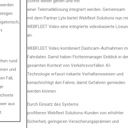
Schritt weiter gehen und
mit
 werden
einer
Telematiklösung
integriert
werden.
Gemeinsam
 einigen
mit dem Partner Lytx bietet
Webfleet Solutions
nun
mi
igatorisch,
WEBFLEET Video
eine integrierte videobasierte Lösun
rt
an.
WEBFLEET Video kombiniert Dashcam-Aufnahmen mi
Fahrdaten. Damit haben Flottenmanager Einblick in de
ehen rund
gesamten Kontext von Verkehrsvorfällen. KI-
hnen und
Technologie erfasst riskante Verhaltensweisen und
den Fall,
benachrichtigt den Fahrer, damit Gefahren gemieden
ge
werden können.
ichnete
 wer aus
Durch Einsatz des Systems
t.
profitieren
Webfleet Solutions-Kunden
von erhöhter
Sicherheit, geringeren Versicherungsprämien und