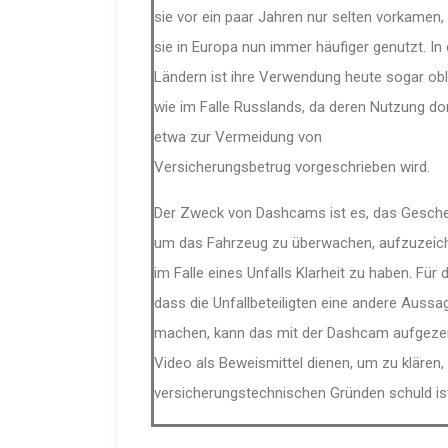
sie vor ein paar Jahren
nur selten
vorkamen
,
sie in Europa
nun
immer häufiger
genutzt
. In
Ländern ist ihre Verwendung
heute
sogar obl
wie im Falle Russlands, da
deren Nutzung
do
etwa
zur Vermeidung von
Versicherungsbetrug
vorgeschrieben wird
.
Der Zweck
von Dashcams
ist es, das Gesch
um das Fahrzeug zu überwachen
,
aufzuzeic
im Falle eines Unfalls
Klarheit zu haben
. Für 
dass die Unfallbeteiligten eine andere Aussa
machen, kann das mit der Dashcam aufgeze
Video als Beweismittel dienen, um zu klären,
versicherungstechnischen Gründen schuld is