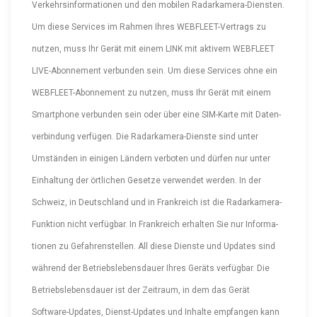
Verkehrs­in­for­ma­tionen und den mobilen Radar­ka­me­ra-Diensten.
Um diese Services im Rahmen Ihres WEBFLEE­T-Ver­trags zu
nutzen, muss Ihr Gerät mit einem LINK mit aktivem WEBFLEET
LIVE-Abon­nement verbunden sein. Um diese Services ohne ein
WEBFLEE­T-Abon­nement zu nutzen, muss Ihr Gerät mit einem
Smartphone verbunden sein oder über eine SIM-Karte mit Daten­
ver­bindung verfügen. Die Radar­ka­me­ra-Dienste sind unter
Umständen in einigen Ländern verboten und dürfen nur unter
Einhaltung der örtlichen Gesetze verwendet werden. In der
Schweiz, in Deutschland und in Frankreich ist die Radar­ka­me­ra-
Funktion nicht verfügbar. In Frankreich erhalten Sie nur Infor­ma­
tionen zu Gefah­ren­stellen. All diese Dienste und Updates sind
während der Betriebs­le­bens­dauer Ihres Geräts verfügbar. Die
Betriebs­le­bens­dauer ist der Zeitraum, in dem das Gerät
Software-Up­dates, Diens­t-Up­dates und Inhalte empfangen kann