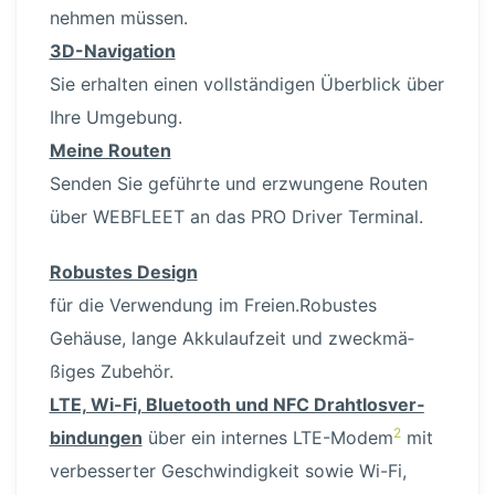
nehmen müssen.
3D-Navi­gation
Sie erhalten einen vollstän­digen Überblick über
Ihre Umgebung.
Meine Routen
Senden Sie geführte und erzwungene Routen
über WEBFLEET an das PRO Driver Terminal.
Robustes Design
für die Verwendung im Freien.Robustes
Gehäuse, lange Akkulaufzeit und zweck­mä­
ßiges Zubehör.
LTE, Wi-Fi, Bluetooth und NFC Draht­los­ver­
2
bin­dungen
über ein internes LTE-Modem
mit
verbes­serter Geschwin­digkeit sowie Wi-Fi,