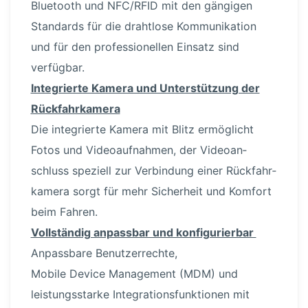
Bluetooth und NFC/RFID mit den gängigen
Standards für die drahtlose Kommu­ni­kation
und für den profes­sio­nellen Einsatz sind
verfügbar.
Integrierte Kamera und Unter­stützung der
Rückfahr­kamera
Die integrierte Kamera mit Blitz ermöglicht
Fotos und Video­auf­nahmen, der Video­an­
schluss speziell zur Verbindung einer Rückfahr­
kamera sorgt für mehr Sicherheit und Komfort
beim Fahren.
Vollständig anpassbar und konfi­gu­rierbar
Anpassbare Benut­zer­rechte,
Mobile Device Management (MDM) und
leistungs­starke Integra­ti­ons­funk­tionen mit