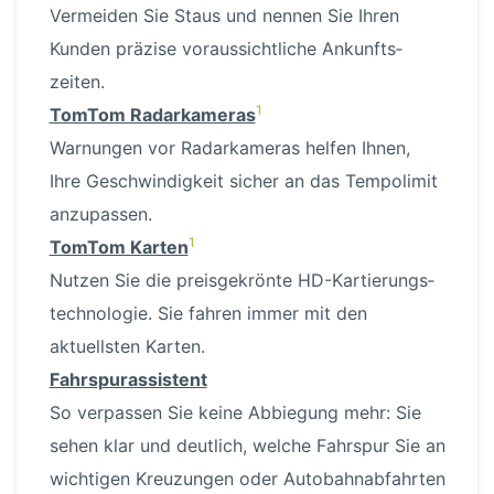
Vermeiden Sie Staus und nennen Sie Ihren
Kunden präzise voraus­sicht­liche Ankunfts­
zeiten.
1
TomTom Radar­ka­meras
Warnungen vor Radar­ka­meras helfen Ihnen,
Ihre Geschwin­digkeit sicher an das Tempolimit
anzupassen.
1
TomTom Karten
Nutzen Sie die preis­ge­krönte HD-Kar­tie­rungs­
tech­no­logie. Sie fahren immer mit den
aktuellsten Karten.
Fahrspu­ras­sistent
So verpassen Sie keine Abbiegung mehr: Sie
sehen klar und deutlich, welche Fahrspur Sie an
wichtigen Kreuzungen oder Autobahn­ab­fahrten