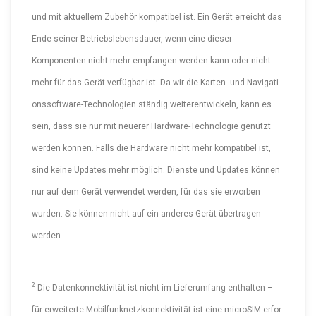
und mit aktuellem Zubehör kompatibel ist. Ein Gerät erreicht das
Ende seiner Betriebs­le­bens­dauer, wenn eine dieser
Komponenten nicht mehr empfangen werden kann oder nicht
mehr für das Gerät verfügbar ist. Da wir die Karten- und Naviga­ti­
ons­soft­ware-Tech­no­logien ständig weiter­ent­wi­ckeln, kann es
sein, dass sie nur mit neuerer Hardware-Tech­no­logie genutzt
werden können. Falls die Hardware nicht mehr kompatibel ist,
sind keine Updates mehr möglich. Dienste und Updates können
nur auf dem Gerät verwendet werden, für das sie erworben
wurden. Sie können nicht auf ein anderes Gerät übertragen
werden.
2
Die Daten­kon­nek­ti­vität ist nicht im Liefer­umfang enthalten –
für erweiterte Mobil­funk­netz­kon­nek­ti­vität ist eine microSIM erfor­